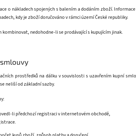
mace o nákladech spojených s balením a dodáním zboží. Informace
adech, kdy je zboží doručováno v rámci území České republiky.
m kombinovat, nedohodne-li se prodávající s kupujícím jinak.
í smlouvy
kačních prostředků na dálku v souvislosti s uzavřením kupní smlo
se neliší od základní sazby.
by:
vedl-li předchozí registraci v internetovém obchodě,
istrace.
, počet kusů zboží, způsob platby a doručení.