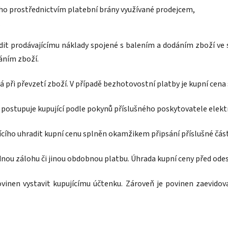
ho prostřednictvím platební brány využívané prodejcem
,
.
adit prodávajícímu náklady spojené s balením a dodáním zboží ve s
dáním zboží.
ná při převzetí zboží. V případě bezhotovostní platby je kupní cen
y postupuje kupující podle pokynů příslušného poskytovatele elek
ícího uhradit kupní cenu splněn okamžikem připsání příslušné čás
dnou zálohu či jinou obdobnou platbu. Úhrada kupní ceny před ode
ovinen vystavit kupujícímu účtenku. Zároveň je povinen zaevidov