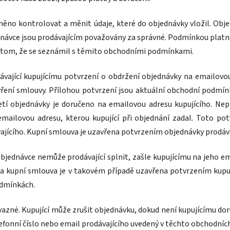
ěno kontrolovat a měnit údaje, které do objednávky vložil. Obje
dnávce jsou prodávajícím považovány za správné. Podmínkou platno
o tom, že se seznámil s těmito obchodními podmínkami.
vající kupujícímu potvrzení o obdržení objednávky na emailovou 
ření smlouvy. Přílohou potvrzení jsou aktuální obchodní podmín
jetí objednávky je doručeno na emailovou adresu kupujícího. Nep
mailovou adresu, kterou kupující při objednání zadal. Toto pot
ajícího. Kupní smlouva je uzavřena potvrzením objednávky prodáva
v objednávce nemůže prodávající splnit, zašle kupujícímu na jeh
a kupní smlouva je v takovém případě uzavřena potvrzením kupují
odmínkách.
ávazné. Kupující může zrušit objednávku, dokud není kupujícímu do
lefonní číslo nebo email prodávajícího uvedený v těchto obchodní