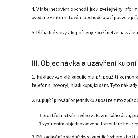
4. V internetovém obchodě jsou zveřejněny infor
uvedené v internetovém obchodě platí pouze v příp
5. Případné slevy z kupní ceny zboží nelze navzáje
III.
Objednávka a uzavření kupn
1. Náklady vzniklé kupujícímu při použití komuni
telefonní hovory), hradí kupující sám. Tyto náklady 
2. Kupující provádí objednávku zboží těmito způso
prostřednictvím svého zákaznického účtu, pro
vyplněním objednávkového formuláře bez reg
3. Při zadávání objednávky si kupující vybere zboží