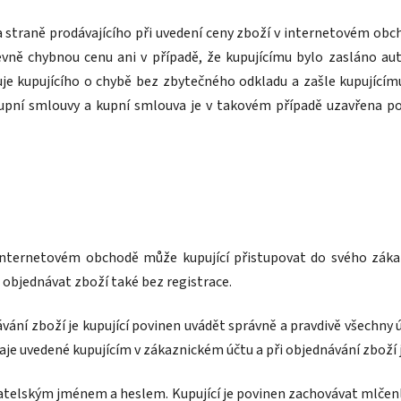
na straně prodávajícího při uvedení ceny zboží v internetovém obc
evně chybnou cenu ani v případě, že kupujícímu bylo zasláno a
uje kupujícího o chybě bez zbytečného odkladu a zašle kupující
pní smlouvy a kupní smlouva je v takovém případě uzavřena pot
v internetovém obchodě může kupující přistupovat do svého zák
 objednávat zboží také bez registrace.
ávání zboží je kupující povinen uvádět správně a pravdivě všechny 
daje uvedené kupujícím v zákaznickém účtu a při objednávání zboží
vatelským jménem a heslem. Kupující je povinen zachovávat mlčenl