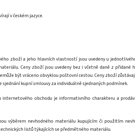
rají v českém jazyce.
ivého zboží a jeho hlavních vlastností jsou uvedeny u jednotliv
eriálu. Ceny zboží jsou uvedeny bez i včetně daně z přidané ho
 nemůže být vráceno obvyklou poštovní cestou. Ceny zboží zůstávaj
 sjednání kupní smlouvy za individuálně sjednaných podmínek.
u internetového obchodu je informativního charakteru a prodáva
nou výběrem nevhodného materiálu kupujícím či použitím nevh
technických listů týkajících se předmětného materiálu.