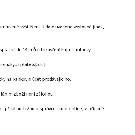
mluvené výši. Není-li dále uvedeno výslovně jinak,
a splatná do 14 dnů od uzavření kupní smlouvy.
tronických plateb.[S16]
tky na bankovní účet prodávajícího.
sláním zboží není zálohou.
at přijatou tržbu u správce daně online, v případě