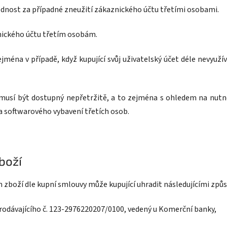
ědnost za případné zneužití zákaznického účtu třetími osobami.
znického účtu třetím osobám.
ejména v případě, když kupující svůj uživatelský účet déle nevyužívá
 nemusí být dostupný nepřetržitě, a to zejména s ohledem na nu
a softwarového vybavení třetích osob.
boží
 zboží dle kupní smlouvy může kupující uhradit následujícími způ
odávajícího č. 123-2976220207/0100, vedený u Komerční banky,