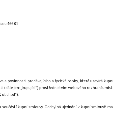
isou 466 01
a a povinnosti prodávajícího a fyzické osoby, která uzavírá kup
sti (dále jen: „kupující“) prostřednictvím webového rozhraní um
ý obchod“).
u součástí kupní smlouvy. Odchylná ujednání v kupní smlouvě ma