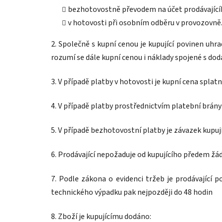
bezhotovostně převodem na účet prodávající
v hotovosti při osobním odběru v provozovně
2. Společně s kupní cenou je kupující povinen uhr
rozumí se dále kupní cenou i náklady spojené s do
3. V případě platby v hotovosti je kupní cena splat
4. V případě platby prostřednictvím platební brán
5. V případě bezhotovostní platby je závazek kupuj
6. Prodávající nepožaduje od kupujícího předem žá
7. Podle zákona o evidenci tržeb je prodávající p
technického výpadku pak nejpozději do 48 hodin
8. Zboží je kupujícímu dodáno: