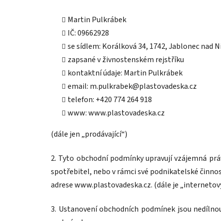
Martin Pulkrábek
IČ: 09662928
se sídlem: Korálková 34, 1742, Jablonec nad N
zapsané v živnostenském rejstříku
kontaktní údaje: Martin Pulkrábek
email: m.pulkrabek@plastovadeska.cz
telefon: +420 774 264 918
www: www.plastovadeska.cz
(dále jen „prodávající“)
2. Tyto obchodní podmínky upravují vzájemná práv
spotřebitel, nebo v rámci své podnikatelské činno
adrese www.plastovadeska.cz. (dále je „internetov
3. Ustanovení obchodních podmínek jsou nedílno