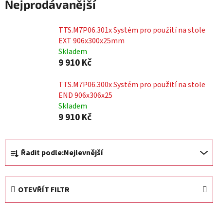
Nejprodávanější
TTS.M7P06.301x Systém pro použití na stole
EXT 906x300x25mm
Skladem
9 910 Kč
TTS.M7P06.300x Systém pro použití na stole
END 906x306x25
Skladem
9 910 Kč
Ř
Řadit podle:
Nejlevnější
a
z
e
OTEVŘÍT FILTR
n
í