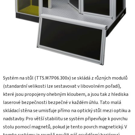
Systém na stůl (TTS.M7P06.300x) se skládá z různých modulů
(standardní velikosti lze sestavovat v libovolném pořadí),
které jsou propojeny ohebným kloubem, a jsou tak z hlediska
laserové bezpečnosti bezpečné v každém úhlu. Tato malá
skládací stěna se umisťuje přímo na optický stůl mezi optiku a
nadstavby. Pro větší stabilitu se systém připevňuje k povrchu
stolu pomocí magnetů, pokud je tento povrch magnetický. V
tomto systému je rovněž použit náš osvědčený bariérový