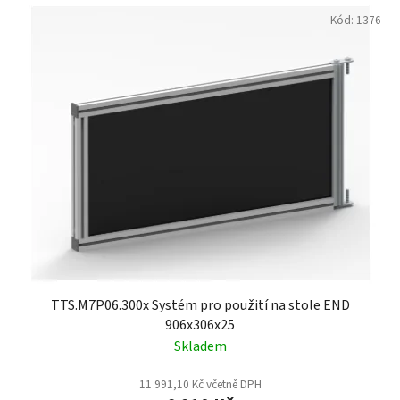
V
p
Kód:
1376
ý
r
p
o
i
d
s
u
p
k
r
t
o
ů
d
u
k
t
ů
TTS.M7P06.300x Systém pro použití na stole END
906x306x25
Skladem
11 991,10 Kč včetně DPH