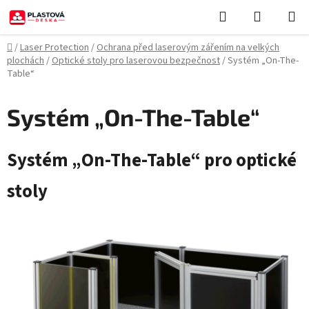
Přejít
Hledat
NÁKUPN
na
KOŠÍK
obsah
Domů
/
Laser Protection
/
Ochrana před laserovým zářením na velkých
plochách
/
Optické stoly pro laserovou bezpečnost
/
Systém „On-The-
Table“
Systém „On-The-Table“
Systém „On-The-Table“ pro optické
stoly