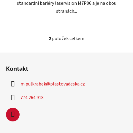
standardní bariéry laservision M7P06 a je na obou
stranách...
2
položek celkem
O
v
l
Z
á
á
d
Kontakt
p
a
a
c
m.pulkrabek
@
plastovadeska.cz
t
í
í
p
774 264 918
r
v
k
y
v