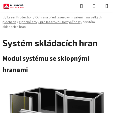
Přejít
Hledat
NÁKUPN
na
KOŠÍK
obsah
Domů
/
Laser Protection
/
Ochrana před laserovým zářením na velkých
plochách
/
Optické stoly pro laserovou bezpečnost
/
Systém
skládacích hran
Systém skládacích hran
Modul systému se sklopnými
hranami