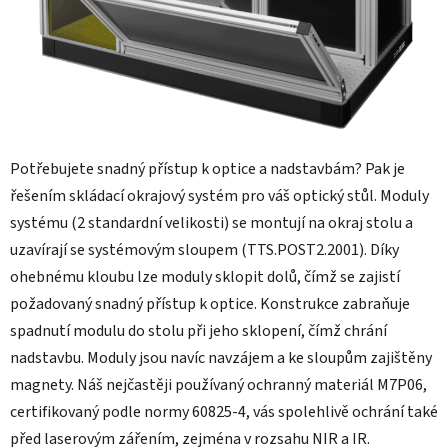
Potřebujete snadný přístup k optice a nadstavbám? Pak je
řešením skládací okrajový systém pro váš optický stůl. Moduly
systému (2 standardní velikosti) se montují na okraj stolu a
uzavírají se systémovým sloupem (TTS.POST2.2001). Díky
ohebnému kloubu lze moduly sklopit dolů, čímž se zajistí
požadovaný snadný přístup k optice. Konstrukce zabraňuje
spadnutí modulu do stolu při jeho sklopení, čímž chrání
nadstavbu. Moduly jsou navíc navzájem a ke sloupům zajištěny
magnety. Náš nejčastěji používaný ochranný materiál M7P06,
certifikovaný podle normy 60825-4, vás spolehlivě ochrání také
před laserovým zářením, zejména v rozsahu NIR a IR.