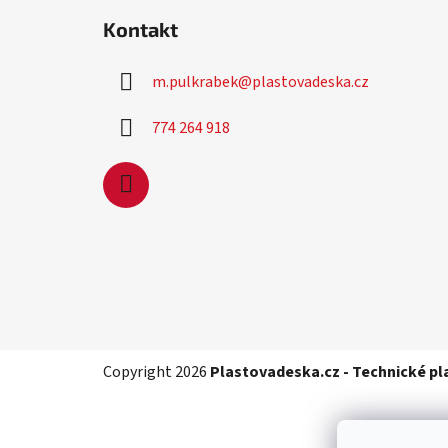
á
Kontakt
p
a
m.pulkrabek
@
plastovadeska.cz
t
í
774 264 918
Copyright 2026
Plastovadeska.cz - Technické pl